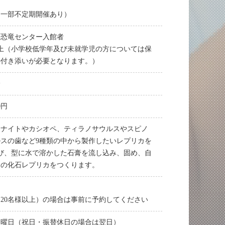
（一部不定期開催あり）
町恐竜センター入館者
上（小学校低学年及び未就学児の方については保
の付き添いが必要となります。）
分
0円
モナイトやカシオペ、ティラノサウルスやスピノ
スの歯など9種類の中から製作したいレプリカを
び、型に水で溶かした石膏を流し込み、固め、自
けの化石レプリカをつくります。
20名様以上）の場合は事前に予約してください
月曜日（祝日・振替休日の場合は翌日）