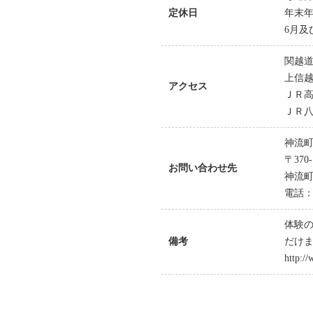
定休日
年末
6月及
関越道
上信越
アクセス
ＪＲ高
ＪＲ八
神流
〒370-
お問い合わせ先
神流町
電話：02
体験
備考
だけ
http:/