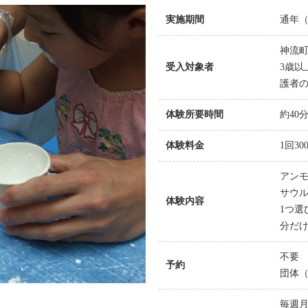
実施期間
通年
神流
受入対象者
3歳以
護者
体験所要時間
約40
体験料金
1回30
アン
サウル
体験内容
1つ選
分だ
不要
予約
団体（
毎週