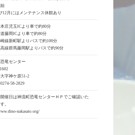
年始
び12月にはメンテナンス休館あり
本庄児玉ICより車で約80分
道藤岡ICより車で約80分
崎線新町駅よりバスで約100分
高線群馬藤岡駅よりバスで約90分
町恐竜センター
1602
大字神ケ原51-2
74-58-2829
の開催日は神流町恐竜センターＨＰでご確認いた
ます。
/www.dino-nakasato.org/