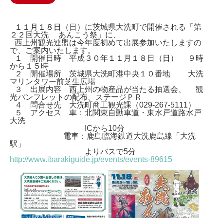
１１月１８日（日）に茨城県大洗町で開催される「第
２２回大洗
あんこう祭」に、
西上州観光連盟は今年度初めて出展参加いたしますの
で、ご案内いたします。
１ 開催日時 平成３０年１１月１８日（日）
９時
から１５時
２ 開催場所 茨城県大洗町港中央１０番地
大洗
マリンタワー前芝生広場
３ 出展内容 西上州の物産品が当たる抽選会、
観
光パンフレットの配布、ステージＰＲ
４ 問合せ先 大洗町商工観光課（029-267-5111）
５ アクセス 車：北関東自動車道・東水戸道路水戸
大洗
ICから10分
電車：鹿島臨海鉄道大洗鹿島線「大洗
駅」
よりバスで5分
http://www.ibarakiguide.jp/events/events-89615